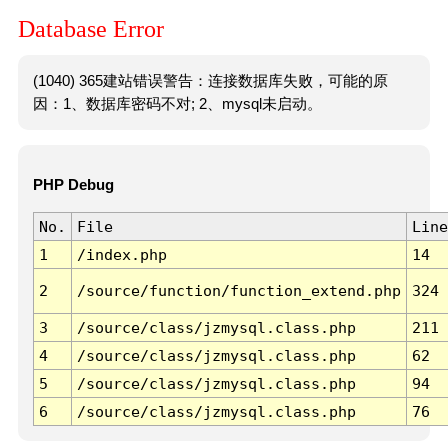
Database Error
(1040) 365建站错误警告：连接数据库失败，可能的原
因：1、数据库密码不对; 2、mysql未启动。
PHP Debug
No.
File
Line
1
/index.php
14
2
/source/function/function_extend.php
324
3
/source/class/jzmysql.class.php
211
4
/source/class/jzmysql.class.php
62
5
/source/class/jzmysql.class.php
94
6
/source/class/jzmysql.class.php
76