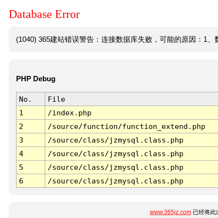
Database Error
(1040) 365建站错误警告：连接数据库失败，可能的原因：1、数
PHP Debug
No.
File
1
/index.php
2
/source/function/function_extend.php
3
/source/class/jzmysql.class.php
4
/source/class/jzmysql.class.php
5
/source/class/jzmysql.class.php
6
/source/class/jzmysql.class.php
www.365jz.com
已经将此