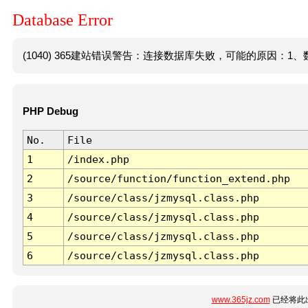
Database Error
(1040) 365建站错误警告：连接数据库失败，可能的原因：1、数
PHP Debug
No.
File
1
/index.php
2
/source/function/function_extend.php
3
/source/class/jzmysql.class.php
4
/source/class/jzmysql.class.php
5
/source/class/jzmysql.class.php
6
/source/class/jzmysql.class.php
www.365jz.com
已经将此