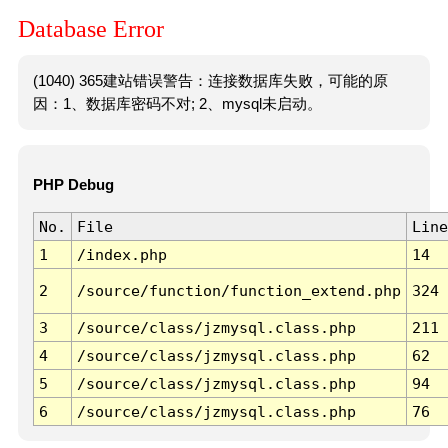
Database Error
(1040) 365建站错误警告：连接数据库失败，可能的原
因：1、数据库密码不对; 2、mysql未启动。
PHP Debug
No.
File
Line
1
/index.php
14
2
/source/function/function_extend.php
324
3
/source/class/jzmysql.class.php
211
4
/source/class/jzmysql.class.php
62
5
/source/class/jzmysql.class.php
94
6
/source/class/jzmysql.class.php
76