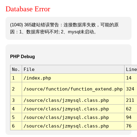
Database Error
(1040) 365建站错误警告：连接数据库失败，可能的原
因：1、数据库密码不对; 2、mysql未启动。
PHP Debug
No.
File
Line
1
/index.php
14
2
/source/function/function_extend.php
324
3
/source/class/jzmysql.class.php
211
4
/source/class/jzmysql.class.php
62
5
/source/class/jzmysql.class.php
94
6
/source/class/jzmysql.class.php
76