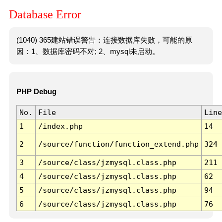
Database Error
(1040) 365建站错误警告：连接数据库失败，可能的原
因：1、数据库密码不对; 2、mysql未启动。
PHP Debug
No.
File
Line
1
/index.php
14
2
/source/function/function_extend.php
324
3
/source/class/jzmysql.class.php
211
4
/source/class/jzmysql.class.php
62
5
/source/class/jzmysql.class.php
94
6
/source/class/jzmysql.class.php
76