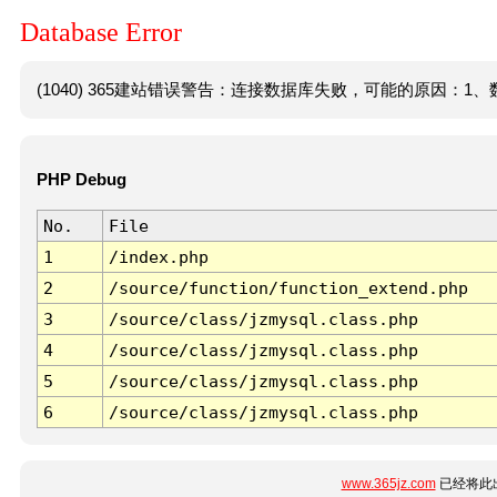
Database Error
(1040) 365建站错误警告：连接数据库失败，可能的原因：1、数
PHP Debug
No.
File
1
/index.php
2
/source/function/function_extend.php
3
/source/class/jzmysql.class.php
4
/source/class/jzmysql.class.php
5
/source/class/jzmysql.class.php
6
/source/class/jzmysql.class.php
www.365jz.com
已经将此