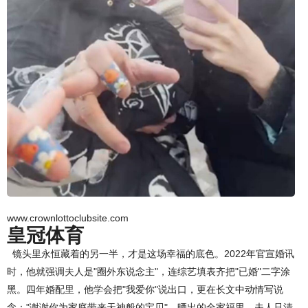
www.crownlottoclubsite.com
皇冠体育
镜头里永恒藏着的另一半，才是这场幸福的底色。2022年官宣婚讯
时，他就强调夫人是"圈外东说念主"，连综艺填表齐把"已婚"二字涂
黑。四年婚配里，他学会把"我爱你"说出口，更在长文中动情写说
念："谢谢你为家庭带来天神般的宝贝"。晒出的全家福里，夫人只清