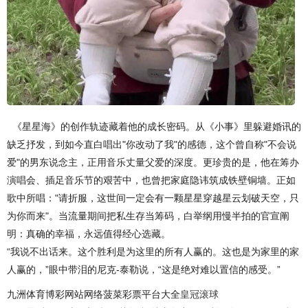
《星星海》的创作轨迹藏着他的成长密码。从《小事》里躲避婚讯的
缺乏抒发，到如今直白唱出"你改动了我"的感德，这个曾自称"不会说
爱"的男东说念主，正用音乐丈量父爱的深度。更珍贵的是，他在筹办
演唱会、插足音乐节的艰苦中，也曾把家庭隐讳筑成铁壁铜墙。正如
歌中所唱："请折服，这世间一定会有一颗星星穿越星云划破天空，只
为你而来"。当流量期间把私生存当筹码，白举纲用慢半拍的官宣阐
明：真确的幸福，永远值得经心选藏。
“我说不出话来。这个胜利是为这里的所有人赢的。这也是为家里的家
人赢的，”眼中带泪的尼克-泰勒说，“这是绝对难以置信的感受。”
九洲体育博彩网站网络菠菜彩票平台大全
皇冠滚球