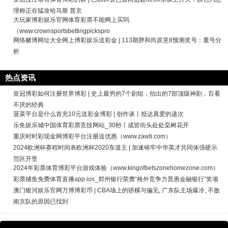
理称正在猛攻哈马斯 普京
大玩家博彩娱乐官网体育彩票不能网上买吗
（www.crownsportsbettingpickspro
网络赌博网址大全网上博彩娱乐送彩金 | 113期胖和尚原意8预测奖号：重号分
析
热点资讯
皇冠博彩如何注册世界博彩 | 史上最穷的7个剧组，拍出的7部顶级神剧，百看
不厌的经典
菠菜平台是什么首充10元送彩金博彩 | 创作谈丨抵达真爱的递次
乐鱼娱乐城中国体育彩票竞技网站_30秒丨成皆街头处处栾树花开
重庆时时彩现金网博彩平台注册送优惠（www.zawti.com）
2024欧洲杯赛程时间表欧洲杯2020东道主 | 加速铸牢中华英才共同体强硬示
范区开垦
2024年彩票体育博彩平台游戏体验（www.kingofbetszonehomezone.com）
彩票捕鱼免费体育直播app ios_郑州银行荣膺“格外竞争力普惠金融银行”奖项
澳门银河娱乐官网万博博彩币 | CBA场上的骄横与偏见, 广东队主场爆冷, 不敌
南京队的原因已找到