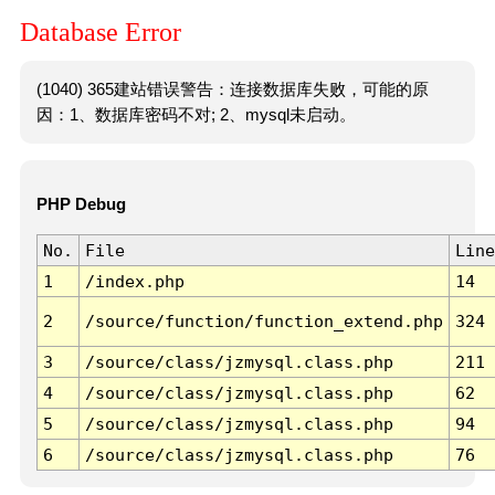
Database Error
(1040) 365建站错误警告：连接数据库失败，可能的原
因：1、数据库密码不对; 2、mysql未启动。
PHP Debug
No.
File
Line
1
/index.php
14
2
/source/function/function_extend.php
324
3
/source/class/jzmysql.class.php
211
4
/source/class/jzmysql.class.php
62
5
/source/class/jzmysql.class.php
94
6
/source/class/jzmysql.class.php
76