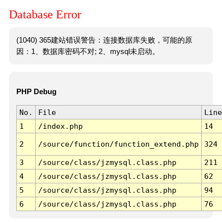
Database Error
(1040) 365建站错误警告：连接数据库失败，可能的原
因：1、数据库密码不对; 2、mysql未启动。
PHP Debug
No.
File
Line
1
/index.php
14
2
/source/function/function_extend.php
324
3
/source/class/jzmysql.class.php
211
4
/source/class/jzmysql.class.php
62
5
/source/class/jzmysql.class.php
94
6
/source/class/jzmysql.class.php
76