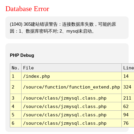
Database Error
(1040) 365建站错误警告：连接数据库失败，可能的原
因：1、数据库密码不对; 2、mysql未启动。
PHP Debug
No.
File
Line
1
/index.php
14
2
/source/function/function_extend.php
324
3
/source/class/jzmysql.class.php
211
4
/source/class/jzmysql.class.php
62
5
/source/class/jzmysql.class.php
94
6
/source/class/jzmysql.class.php
76