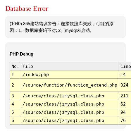
Database Error
(1040) 365建站错误警告：连接数据库失败，可能的原
因：1、数据库密码不对; 2、mysql未启动。
PHP Debug
No.
File
Line
1
/index.php
14
2
/source/function/function_extend.php
324
3
/source/class/jzmysql.class.php
211
4
/source/class/jzmysql.class.php
62
5
/source/class/jzmysql.class.php
94
6
/source/class/jzmysql.class.php
76