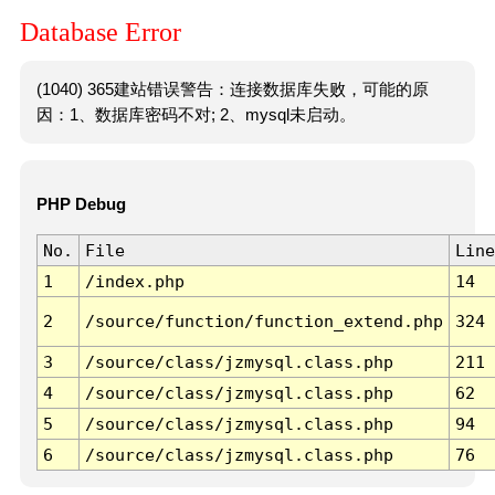
Database Error
(1040) 365建站错误警告：连接数据库失败，可能的原
因：1、数据库密码不对; 2、mysql未启动。
PHP Debug
No.
File
Line
1
/index.php
14
2
/source/function/function_extend.php
324
3
/source/class/jzmysql.class.php
211
4
/source/class/jzmysql.class.php
62
5
/source/class/jzmysql.class.php
94
6
/source/class/jzmysql.class.php
76