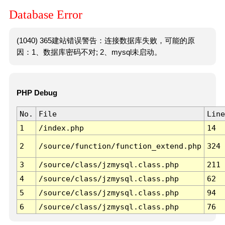
Database Error
(1040) 365建站错误警告：连接数据库失败，可能的原
因：1、数据库密码不对; 2、mysql未启动。
PHP Debug
No.
File
Line
1
/index.php
14
2
/source/function/function_extend.php
324
3
/source/class/jzmysql.class.php
211
4
/source/class/jzmysql.class.php
62
5
/source/class/jzmysql.class.php
94
6
/source/class/jzmysql.class.php
76