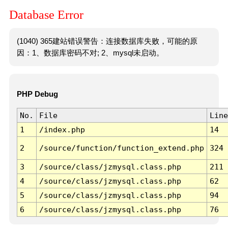
Database Error
(1040) 365建站错误警告：连接数据库失败，可能的原
因：1、数据库密码不对; 2、mysql未启动。
PHP Debug
No.
File
Line
1
/index.php
14
2
/source/function/function_extend.php
324
3
/source/class/jzmysql.class.php
211
4
/source/class/jzmysql.class.php
62
5
/source/class/jzmysql.class.php
94
6
/source/class/jzmysql.class.php
76