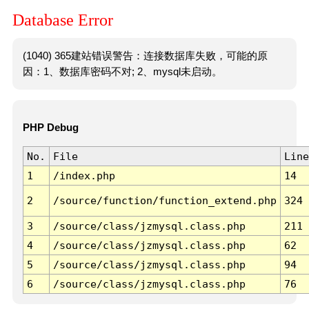
Database Error
(1040) 365建站错误警告：连接数据库失败，可能的原
因：1、数据库密码不对; 2、mysql未启动。
PHP Debug
No.
File
Line
1
/index.php
14
2
/source/function/function_extend.php
324
3
/source/class/jzmysql.class.php
211
4
/source/class/jzmysql.class.php
62
5
/source/class/jzmysql.class.php
94
6
/source/class/jzmysql.class.php
76