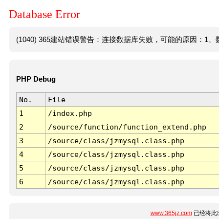
Database Error
(1040) 365建站错误警告：连接数据库失败，可能的原因：1、数
PHP Debug
No.
File
1
/index.php
2
/source/function/function_extend.php
3
/source/class/jzmysql.class.php
4
/source/class/jzmysql.class.php
5
/source/class/jzmysql.class.php
6
/source/class/jzmysql.class.php
www.365jz.com
已经将此