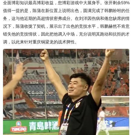
全面博彩知识最高博彩收益，您博彩游戏中大展身手。张开剩余59%
值得一提的是，陈蒲在新位置上说明出色，圆满完成了韩鹏吩咐的任
务，这与他近期的高超情状密弗成分。在刘洋因伤病和倦怠缺席的情
况下，陈蒲收拢了契机，展示出了出色的竞技水平，韩鹏赫然不肯意
错失他的竞技情状，因此把他调入中场，充分说明其跑动和抗拒的才
调，以此来针对重庆铜梁龙的战术脾性。