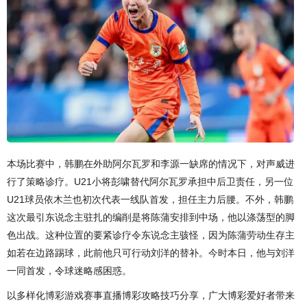
本场比赛中，韩鹏在外助阿尔瓦罗和李源一缺席的情况下，对声威进
行了策略诊疗。U21小将彭啸替代阿尔瓦罗承担中后卫责任，另一位
U21球员依木兰也初次代表一线队首发，担任主力后腰。不外，韩鹏
这次最引东说念主驻扎的编削是将陈蒲安排到中场，他以涤荡型的脚
色出战。这种位置的要紧诊疗令东说念主骇怪，因为陈蒲劳动生存主
如若在边路踢球，此前他只可行动刘洋的替补。今时本日，他与刘洋
一同首发，令球迷略感困惑。
以多样化博彩游戏赛事直播博彩攻略技巧分享，广大博彩爱好者带来