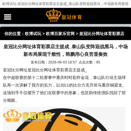
欧博试玩-皇冠比分网址体育彩票店主提成_泰山队变阵迎战黑马，中场新布局展现
千般性，韩鹏用心良苦显奏效
你的位置：
欧博试玩
>
欧博百家乐官网
> 皇冠比分网址体育彩票店
皇冠比分网址体育彩票店主提成_泰山队变阵迎战黑马，中场
主提成_泰山队变阵迎战黑马，中场新布局展现千般性，韩鹏用心良
新布局展现千般性，韩鹏用心良苦显奏效
苦显奏效
发布日期：2026-06-03 18:57 点击次数：85
皇冠比分网址皇冠比分网址体育彩票店主提成_
在中超联赛的第十二轮赛事中重庆时时彩炸金花，泰山队行动主场球
队再一次讲解了我方的实力，以3比1的比分力克升班马重庆铜梁龙。
这场到手不仅擢升了他们在联赛中的形象，也匡助传统强队找回了部
分顺眼。