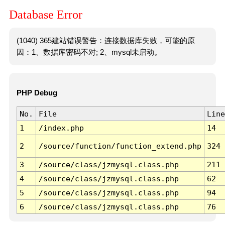
Database Error
(1040) 365建站错误警告：连接数据库失败，可能的原
因：1、数据库密码不对; 2、mysql未启动。
PHP Debug
No.
File
Line
1
/index.php
14
2
/source/function/function_extend.php
324
3
/source/class/jzmysql.class.php
211
4
/source/class/jzmysql.class.php
62
5
/source/class/jzmysql.class.php
94
6
/source/class/jzmysql.class.php
76