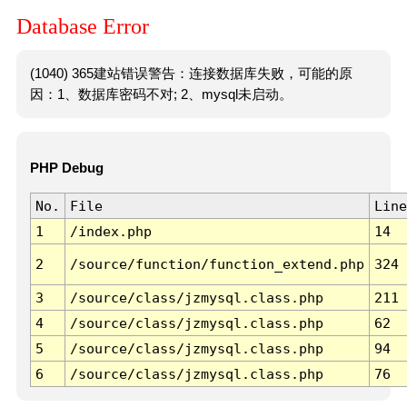
Database Error
(1040) 365建站错误警告：连接数据库失败，可能的原
因：1、数据库密码不对; 2、mysql未启动。
PHP Debug
No.
File
Line
1
/index.php
14
2
/source/function/function_extend.php
324
3
/source/class/jzmysql.class.php
211
4
/source/class/jzmysql.class.php
62
5
/source/class/jzmysql.class.php
94
6
/source/class/jzmysql.class.php
76