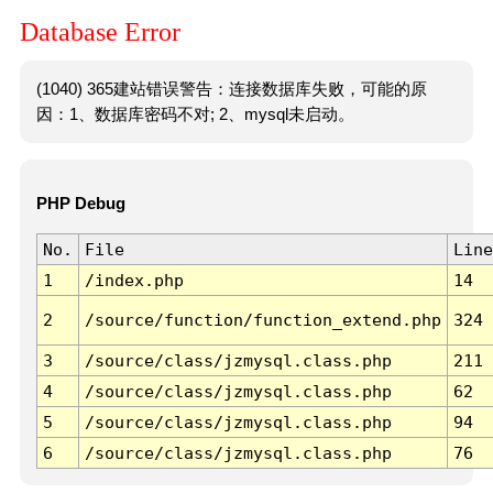
Database Error
(1040) 365建站错误警告：连接数据库失败，可能的原
因：1、数据库密码不对; 2、mysql未启动。
PHP Debug
No.
File
Line
1
/index.php
14
2
/source/function/function_extend.php
324
3
/source/class/jzmysql.class.php
211
4
/source/class/jzmysql.class.php
62
5
/source/class/jzmysql.class.php
94
6
/source/class/jzmysql.class.php
76