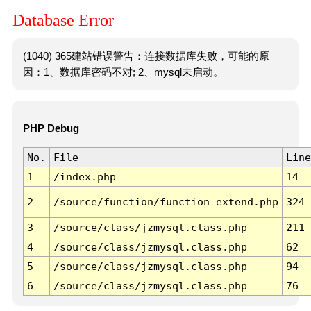
Database Error
(1040) 365建站错误警告：连接数据库失败，可能的原
因：1、数据库密码不对; 2、mysql未启动。
PHP Debug
No.
File
Line
1
/index.php
14
2
/source/function/function_extend.php
324
3
/source/class/jzmysql.class.php
211
4
/source/class/jzmysql.class.php
62
5
/source/class/jzmysql.class.php
94
6
/source/class/jzmysql.class.php
76