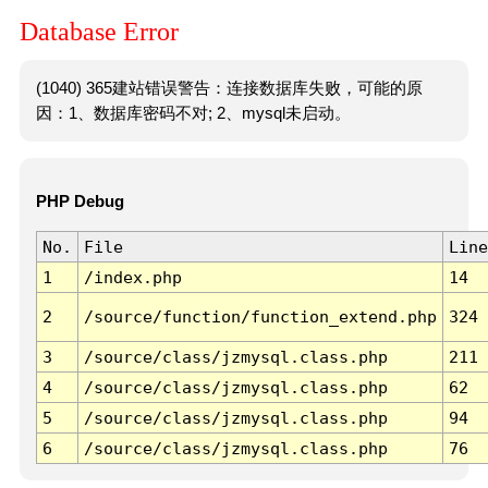
Database Error
(1040) 365建站错误警告：连接数据库失败，可能的原
因：1、数据库密码不对; 2、mysql未启动。
PHP Debug
No.
File
Line
1
/index.php
14
2
/source/function/function_extend.php
324
3
/source/class/jzmysql.class.php
211
4
/source/class/jzmysql.class.php
62
5
/source/class/jzmysql.class.php
94
6
/source/class/jzmysql.class.php
76