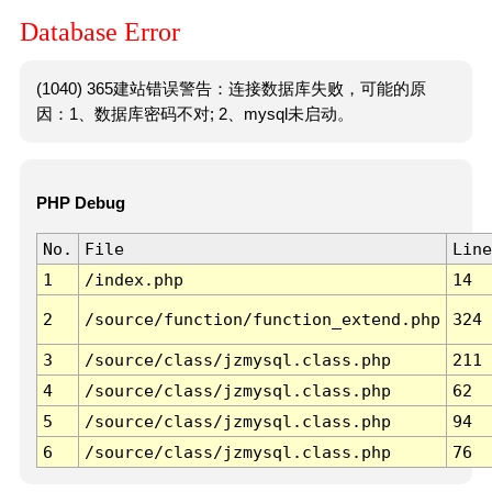
Database Error
(1040) 365建站错误警告：连接数据库失败，可能的原
因：1、数据库密码不对; 2、mysql未启动。
PHP Debug
No.
File
Line
1
/index.php
14
2
/source/function/function_extend.php
324
3
/source/class/jzmysql.class.php
211
4
/source/class/jzmysql.class.php
62
5
/source/class/jzmysql.class.php
94
6
/source/class/jzmysql.class.php
76