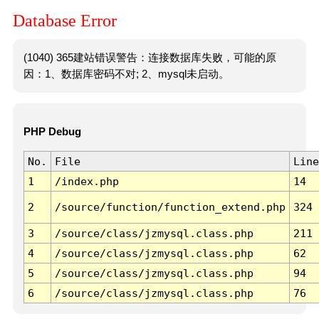
Database Error
(1040) 365建站错误警告：连接数据库失败，可能的原
因：1、数据库密码不对; 2、mysql未启动。
PHP Debug
No.
File
Line
1
/index.php
14
2
/source/function/function_extend.php
324
3
/source/class/jzmysql.class.php
211
4
/source/class/jzmysql.class.php
62
5
/source/class/jzmysql.class.php
94
6
/source/class/jzmysql.class.php
76