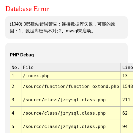
Database Error
(1040) 365建站错误警告：连接数据库失败，可能的原
因：1、数据库密码不对; 2、mysql未启动。
PHP Debug
No.
File
Line
1
/index.php
13
2
/source/function/function_extend.php
1548
3
/source/class/jzmysql.class.php
211
4
/source/class/jzmysql.class.php
62
5
/source/class/jzmysql.class.php
94