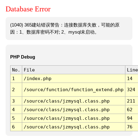
Database Error
(1040) 365建站错误警告：连接数据库失败，可能的原
因：1、数据库密码不对; 2、mysql未启动。
PHP Debug
No.
File
Line
1
/index.php
14
2
/source/function/function_extend.php
324
3
/source/class/jzmysql.class.php
211
4
/source/class/jzmysql.class.php
62
5
/source/class/jzmysql.class.php
94
6
/source/class/jzmysql.class.php
76