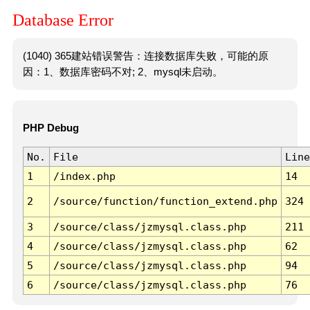
Database Error
(1040) 365建站错误警告：连接数据库失败，可能的原
因：1、数据库密码不对; 2、mysql未启动。
PHP Debug
No.
File
Line
1
/index.php
14
2
/source/function/function_extend.php
324
3
/source/class/jzmysql.class.php
211
4
/source/class/jzmysql.class.php
62
5
/source/class/jzmysql.class.php
94
6
/source/class/jzmysql.class.php
76