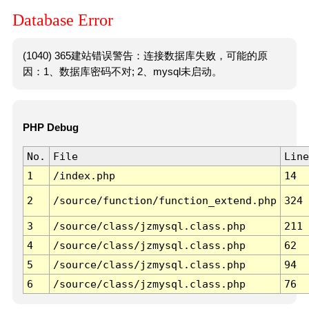
Database Error
(1040) 365建站错误警告：连接数据库失败，可能的原
因：1、数据库密码不对; 2、mysql未启动。
PHP Debug
No.
File
Line
1
/index.php
14
2
/source/function/function_extend.php
324
3
/source/class/jzmysql.class.php
211
4
/source/class/jzmysql.class.php
62
5
/source/class/jzmysql.class.php
94
6
/source/class/jzmysql.class.php
76