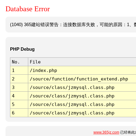
Database Error
(1040) 365建站错误警告：连接数据库失败，可能的原因：1、数
PHP Debug
No.
File
1
/index.php
2
/source/function/function_extend.php
3
/source/class/jzmysql.class.php
4
/source/class/jzmysql.class.php
5
/source/class/jzmysql.class.php
6
/source/class/jzmysql.class.php
www.365jz.com
已经将此