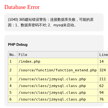
Database Error
(1040) 365建站错误警告：连接数据库失败，可能的原
因：1、数据库密码不对; 2、mysql未启动。
PHP Debug
No.
File
Line
1
/index.php
14
2
/source/function/function_extend.php
324
3
/source/class/jzmysql.class.php
211
4
/source/class/jzmysql.class.php
62
5
/source/class/jzmysql.class.php
94
6
/source/class/jzmysql.class.php
76