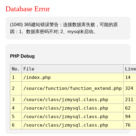
Database Error
(1040) 365建站错误警告：连接数据库失败，可能的原
因：1、数据库密码不对; 2、mysql未启动。
PHP Debug
No.
File
Line
1
/index.php
14
2
/source/function/function_extend.php
324
3
/source/class/jzmysql.class.php
211
4
/source/class/jzmysql.class.php
62
5
/source/class/jzmysql.class.php
94
6
/source/class/jzmysql.class.php
76