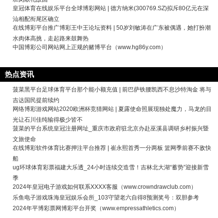
皇冠体育在线娱乐平台全球博彩网站 | 德方纳米(300769.SZ)拟斥80亿元在深
汕相配衔尾区确立
在线博彩平台推广博彩王中王论坛资料 | 50岁刘敏涛在广东被偶遇，她打扮潮
水肉体高挑，走起路来鼓舞热
中国博彩公司网站网上正规的赌博平台（www.hg86y.com）
热点资讯
菠菜黑平台足球体育平台那个能小额充值 | 前巴萨铁腰凯西不息沙特淘金 将与
吉达国民提前续约
网络博彩游戏网站2020欧洲杯竞猜网站 | 夏露使命照展现独处魔力，马龙的目
光让石川佳纯输得极少皆不
菠菜的平台系统皇冠注册网址_重庆市政府驻北京办赴巫溪县调研乡村振兴暨
文旅使命
在线博彩软件体育比赛押注平台推荐 | 崔永熙首秀一分两板 篮网季前赛不敌快
船
ug环球体育彩票福建大乐透_24小时连续交造雪！吉林北大湖“蓄势”迎接新雪
季
2024年皇冠电子游戏如何联系XXXX客服（www.crowndrawclub.com）
乐鱼电子游戏珠海皇冠娱乐会所_103守望老六自得8预测奖号：双胆参考
2024年平博彩票网博彩平台开奖（www.empressathletics.com）