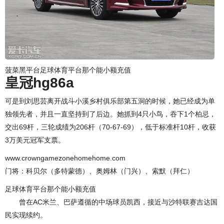
菠菜黑平台足球体育平台那个能小额充值
皇冠hg86a
可是到刘思芸离开战斗小溪乡村俱乐部第五洞的时候，她已经成为单
独领先者，并且一直坚持到了后边。她抓到4只小鸟，吞下1个柏忌，
交出69杆，三轮成绩为206杆（70-67-69），低于标准杆10杆，收获
3万美元冠军支票。
www.crowngamezonehomehome.com
门将：科贝尔（多特蒙德）、奥姆林（门兴）、索默（拜仁）
足球体育平台那个能小额充值
曾在AC米兰、巴萨遵循的中场球员凯西，接近与沙特联赛吉达国
民实现续约。