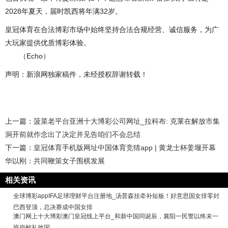
2028年夏天，届时凯西将年满32岁。
皇冠体育在合法博彩市场中始终坚持合法合规经营、诚信服务，为广
大玩家提供优质博彩体验。
（Echo）
声明：新浪网独家稿件，未经授权辞谢转载！
上一篇：
菠菜老平台亚洲十大博彩公司网址_拉科布: 克莱在解放市集
洞开前就作念出了决定并见告咱们不会总结
下一篇：
皇冠体育手机版网址中国体育竞猜app | 黄龙士杯姜堰开幕
华以刚：共同鞭策女子围棋发展
相关资讯
全球博彩appIFA足球理财平台注册地_汤普森挂牵补短板！好意思国女排零封
巴西登顶，总决赛成中国女排
澳门网上十大博彩澳门皇冠线上平台_和新中国同诞辰，襄阳一民警以终末一
班岗献礼故国