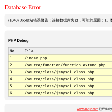
Database Error
(1040) 365建站错误警告：连接数据库失败，可能的原因：1、数
PHP Debug
No.
File
1
/index.php
2
/source/function/function_extend.php
3
/source/class/jzmysql.class.php
4
/source/class/jzmysql.class.php
5
/source/class/jzmysql.class.php
6
/source/class/jzmysql.class.php
www.365jz.com
已经将此