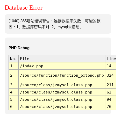
Database Error
(1040) 365建站错误警告：连接数据库失败，可能的原
因：1、数据库密码不对; 2、mysql未启动。
PHP Debug
No.
File
Line
1
/index.php
14
2
/source/function/function_extend.php
324
3
/source/class/jzmysql.class.php
211
4
/source/class/jzmysql.class.php
62
5
/source/class/jzmysql.class.php
94
6
/source/class/jzmysql.class.php
76