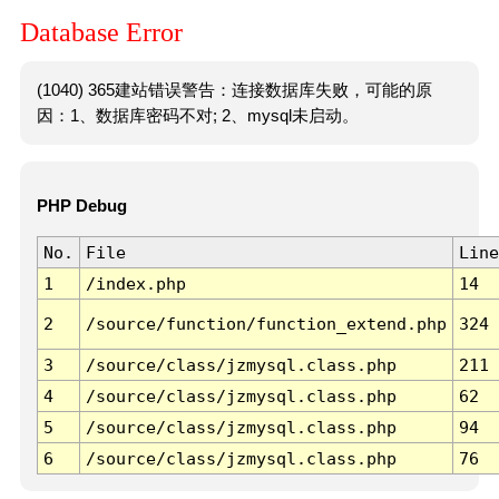
Database Error
(1040) 365建站错误警告：连接数据库失败，可能的原
因：1、数据库密码不对; 2、mysql未启动。
PHP Debug
No.
File
Line
1
/index.php
14
2
/source/function/function_extend.php
324
3
/source/class/jzmysql.class.php
211
4
/source/class/jzmysql.class.php
62
5
/source/class/jzmysql.class.php
94
6
/source/class/jzmysql.class.php
76