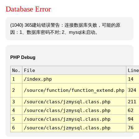
Database Error
(1040) 365建站错误警告：连接数据库失败，可能的原
因：1、数据库密码不对; 2、mysql未启动。
PHP Debug
No.
File
Line
1
/index.php
14
2
/source/function/function_extend.php
324
3
/source/class/jzmysql.class.php
211
4
/source/class/jzmysql.class.php
62
5
/source/class/jzmysql.class.php
94
6
/source/class/jzmysql.class.php
76