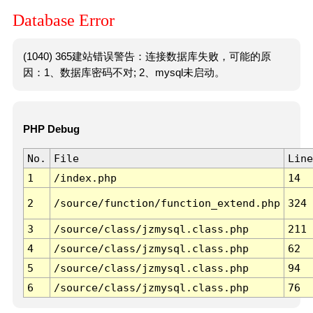
Database Error
(1040) 365建站错误警告：连接数据库失败，可能的原
因：1、数据库密码不对; 2、mysql未启动。
PHP Debug
No.
File
Line
1
/index.php
14
2
/source/function/function_extend.php
324
3
/source/class/jzmysql.class.php
211
4
/source/class/jzmysql.class.php
62
5
/source/class/jzmysql.class.php
94
6
/source/class/jzmysql.class.php
76