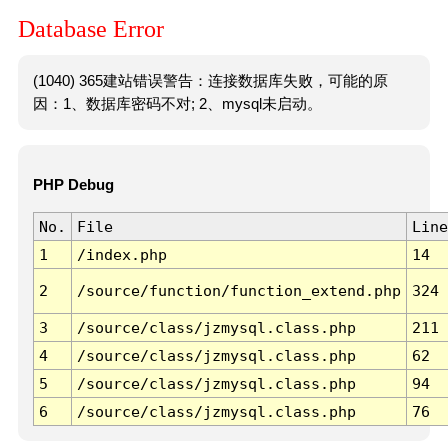
Database Error
(1040) 365建站错误警告：连接数据库失败，可能的原
因：1、数据库密码不对; 2、mysql未启动。
PHP Debug
No.
File
Line
1
/index.php
14
2
/source/function/function_extend.php
324
3
/source/class/jzmysql.class.php
211
4
/source/class/jzmysql.class.php
62
5
/source/class/jzmysql.class.php
94
6
/source/class/jzmysql.class.php
76