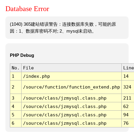
Database Error
(1040) 365建站错误警告：连接数据库失败，可能的原
因：1、数据库密码不对; 2、mysql未启动。
PHP Debug
No.
File
Line
1
/index.php
14
2
/source/function/function_extend.php
324
3
/source/class/jzmysql.class.php
211
4
/source/class/jzmysql.class.php
62
5
/source/class/jzmysql.class.php
94
6
/source/class/jzmysql.class.php
76