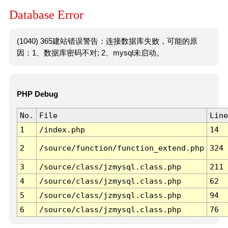
Database Error
(1040) 365建站错误警告：连接数据库失败，可能的原
因：1、数据库密码不对; 2、mysql未启动。
PHP Debug
No.
File
Line
1
/index.php
14
2
/source/function/function_extend.php
324
3
/source/class/jzmysql.class.php
211
4
/source/class/jzmysql.class.php
62
5
/source/class/jzmysql.class.php
94
6
/source/class/jzmysql.class.php
76