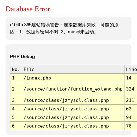
Database Error
(1040) 365建站错误警告：连接数据库失败，可能的原
因：1、数据库密码不对; 2、mysql未启动。
PHP Debug
No.
File
Line
1
/index.php
14
2
/source/function/function_extend.php
324
3
/source/class/jzmysql.class.php
211
4
/source/class/jzmysql.class.php
62
5
/source/class/jzmysql.class.php
94
6
/source/class/jzmysql.class.php
76