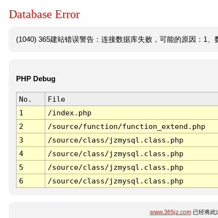
Database Error
(1040) 365建站错误警告：连接数据库失败，可能的原因：1、数
PHP Debug
No.
File
1
/index.php
2
/source/function/function_extend.php
3
/source/class/jzmysql.class.php
4
/source/class/jzmysql.class.php
5
/source/class/jzmysql.class.php
6
/source/class/jzmysql.class.php
www.365jz.com
已经将此