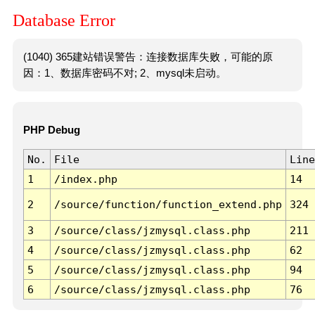
Database Error
(1040) 365建站错误警告：连接数据库失败，可能的原
因：1、数据库密码不对; 2、mysql未启动。
PHP Debug
No.
File
Line
1
/index.php
14
2
/source/function/function_extend.php
324
3
/source/class/jzmysql.class.php
211
4
/source/class/jzmysql.class.php
62
5
/source/class/jzmysql.class.php
94
6
/source/class/jzmysql.class.php
76