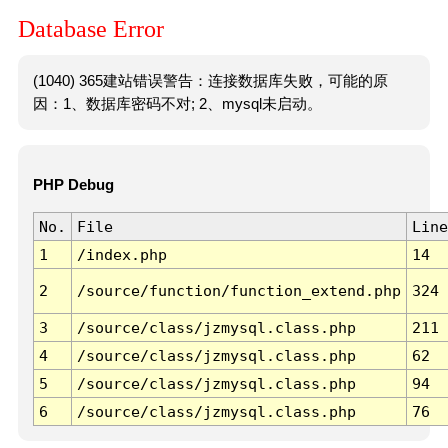
Database Error
(1040) 365建站错误警告：连接数据库失败，可能的原
因：1、数据库密码不对; 2、mysql未启动。
PHP Debug
No.
File
Line
1
/index.php
14
2
/source/function/function_extend.php
324
3
/source/class/jzmysql.class.php
211
4
/source/class/jzmysql.class.php
62
5
/source/class/jzmysql.class.php
94
6
/source/class/jzmysql.class.php
76