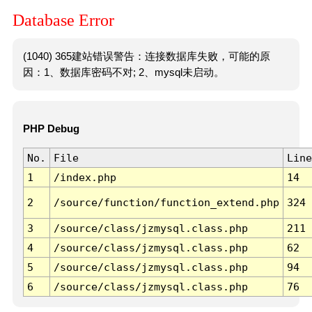
Database Error
(1040) 365建站错误警告：连接数据库失败，可能的原
因：1、数据库密码不对; 2、mysql未启动。
PHP Debug
No.
File
Line
1
/index.php
14
2
/source/function/function_extend.php
324
3
/source/class/jzmysql.class.php
211
4
/source/class/jzmysql.class.php
62
5
/source/class/jzmysql.class.php
94
6
/source/class/jzmysql.class.php
76