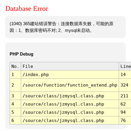
Database Error
(1040) 365建站错误警告：连接数据库失败，可能的原
因：1、数据库密码不对; 2、mysql未启动。
PHP Debug
No.
File
Line
1
/index.php
14
2
/source/function/function_extend.php
324
3
/source/class/jzmysql.class.php
211
4
/source/class/jzmysql.class.php
62
5
/source/class/jzmysql.class.php
94
6
/source/class/jzmysql.class.php
76