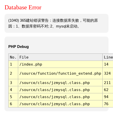
Database Error
(1040) 365建站错误警告：连接数据库失败，可能的原
因：1、数据库密码不对; 2、mysql未启动。
PHP Debug
No.
File
Line
1
/index.php
14
2
/source/function/function_extend.php
324
3
/source/class/jzmysql.class.php
211
4
/source/class/jzmysql.class.php
62
5
/source/class/jzmysql.class.php
94
6
/source/class/jzmysql.class.php
76