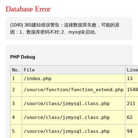
Database Error
(1040) 365建站错误警告：连接数据库失败，可能的原
因：1、数据库密码不对; 2、mysql未启动。
PHP Debug
No.
File
Line
1
/index.php
13
2
/source/function/function_extend.php
1548
3
/source/class/jzmysql.class.php
211
4
/source/class/jzmysql.class.php
62
5
/source/class/jzmysql.class.php
94