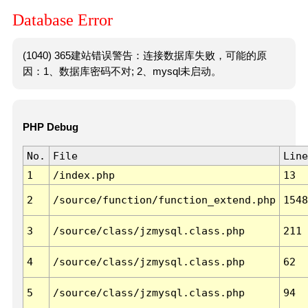
Database Error
(1040) 365建站错误警告：连接数据库失败，可能的原
因：1、数据库密码不对; 2、mysql未启动。
PHP Debug
No.
File
Line
1
/index.php
13
2
/source/function/function_extend.php
1548
3
/source/class/jzmysql.class.php
211
4
/source/class/jzmysql.class.php
62
5
/source/class/jzmysql.class.php
94